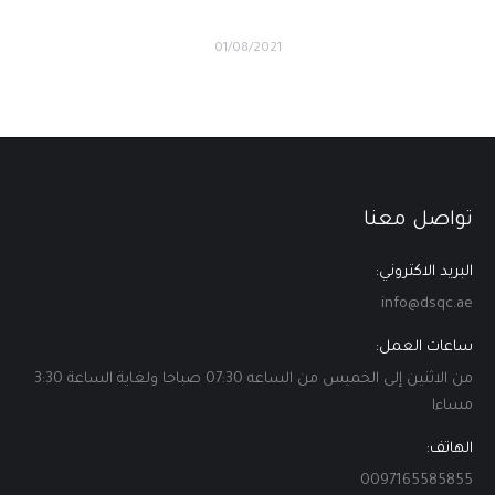
01/08/2021
تواصل معنا
البريد الاكتروني:
info@dsqc.ae
ساعات العمل:
من الاثنين إلى الخميس من الساعه 07:30 صباحا ولغاية الساعة 3:30
مساءا
الهاتف:
0097165585855