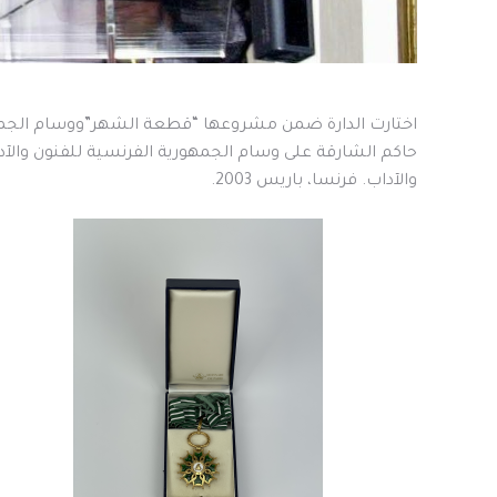
اختارت الدارة ضمن مشروعها “قطعة الشهر”ووسام الجمه
حاكم الشارقة على وسام الجمهورية الفرنسية للفنون والآداب 
والآداب. فرنسا، باريس 2003.