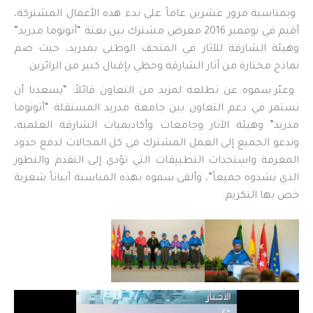
وبمناسبة مرور عشرين عاماً على بدء هذه الأعمال المشتركة،
أقيم في نوفمبر 2016 معرض مشترك بين بعثة “أتونوما مدريد”
وهيئة الشارقة للآثار في المتحف الوطني بمدريد، حيث ضم
نماذج مختارة من آثار الشارقة وحظي بإقبال كبير من الزائرين.
وعبّر سموه عن تطلعه لمزيد من التعاون قائلاً: “يسعدنا أن
نستمر في دعم التعاون بين جامعة مدريد المستقلة “أتونوما
مدريد” وهيئة الآثار وجامعات وأكاديميات الشارقة العلمية،
وندعو الجميع إلى العمل المشترك في كل المجالات لدفع حدود
المعرفة واستحداث التطبيقات التي تؤدي إلى التقدم والتطور
الذي نشدوه جميعاً”، وألقى سموه بهذه المناسبة أبياتاً شعرية
خص بها التكريم.