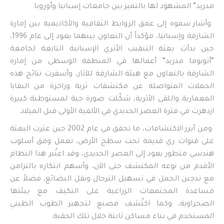
مدريد” المشهود لها بالتميز بين جامعات إسبانيا وأوروبا.
وأشار سموه إلى عمق الروابط الثقافية والأكاديمية بين إمارة
الشارقة وإسبانيا، مؤكداً أن التعاون بينهما يعود إلى عام 1996،
حين بدأت بعثة التنقيب الأثري الإسبانية التابعة لجامعة
“أتونوما مدريد” أعمالها في المنطقة الوسطى من إمارة
الشارقة بالتعاون مع هيئة الشارقة للآثار، وأسفرت نتائج هذه
الحملات المتواصلة عن مكتشفات ثرية وزاخرة من البقايا
المعمارية واللقى الأثرية، شكّلت صورة حية لمستوطنة كبيرة
ازدهرت في فترة العصر الحديدي في الألفية الأولى قبل الميلاد.
ومن أبرز الاكتشافات، ما تحقق في عام 2002 حين عثرت البعثة
على قنوات ري قديمة تحت سطح الأرض، تعمل وفق أسلوب
هندسي متطور يعود إلى العصر الحديدي، وقد اعتُبر هذا النظام
الأقدم من نوعه المكتشف حتى الآن، وأسهم ابتكاره بالتزامن
مع تدجين الجمل في تسهيل الترحال ونقل البضائع، فضلاً عن
مساعدة المجتمعات الزراعية على التكيف مع بيئتها
الصحراوية، وكما اكتُشف مصنع لتجهيز الطوب الطيني
المستخدم في بناء مساكن ثابتة خلال تلك الحقبة.