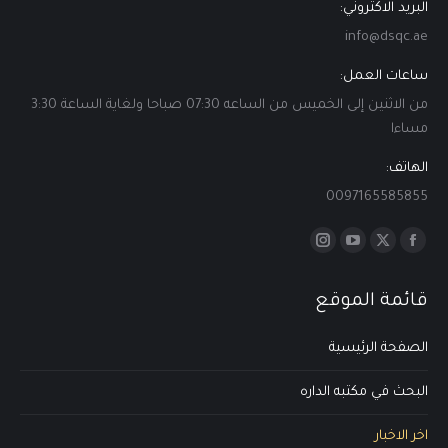
البريد الاكتروني:
info@dsqc.ae
ساعات العمل:
من الاثنين إلى الخميس من الساعه 07:30 صباحا ولغاية الساعة 3:30
مساءا
الهاتف:
0097165585855
Find us on:
Instagram
YouTube
Facebook
X
page
page
page
page
قائمة الموقع
opens
opens
opens
opens
in
in
in
in
الصفحة الرئيسية
new
new
new
new
window
window
window
window
البحث في مكتبه الداره
اخر الاخبار