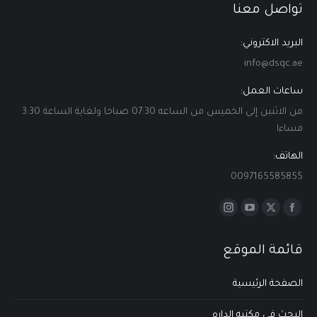
تواصل معنا
البريد الاكتروني:
info@dsqc.ae
ساعات العمل:
من الاثنين إلى الخميس من الساعه 07:30 صباحا ولغاية الساعة 3:30
مساءا
الهاتف:
0097165585855
Find us on:
Instagram
YouTube
Facebook
X
page
page
page
page
قائمة الموقع
opens
opens
opens
opens
in
in
in
in
الصفحة الرئيسية
new
new
new
new
window
window
window
window
البحث في مكتبه الداره