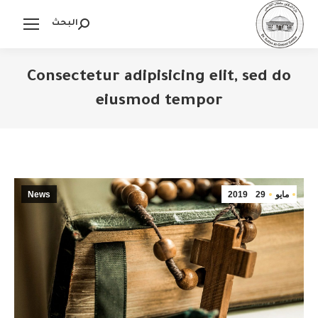
البحث
Search:
Consectetur adipisicing elit, sed do
eiusmod tempor
You are here:
مايو
29
2019
News