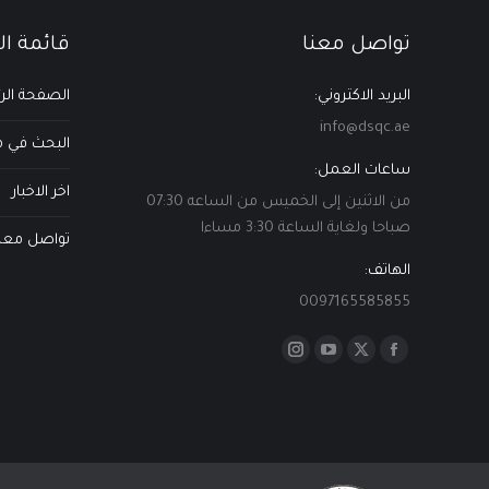
تواصل معنا
قائمة ا
البريد الاكتروني:
الصفحة الر
info@dsqc.ae
البحث في مك
ساعات العمل:
اخر الاخبار
من الاثنين إلى الخميس من الساعه 07:30
صباحا ولغاية الساعة 3:30 مساءا
تواصل معن
الهاتف:
0097165585855
Find us on:
Instagram
YouTube
Facebook
X
page
page
page
page
opens
opens
opens
opens
in
in
in
in
new
new
new
new