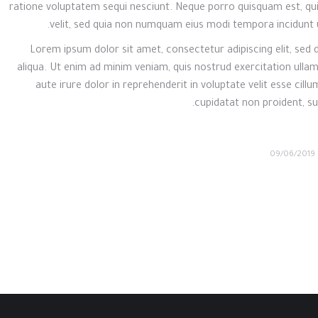
ratione voluptatem sequi nesciunt. Neque porro quisquam est, qui
velit, sed quia non numquam eius modi tempora incidunt
“Lorem ipsum dolor sit amet, consectetur adipiscing elit, se
aliqua. Ut enim ad minim veniam, quis nostrud exercitation ulla
aute irure dolor in reprehenderit in voluptate velit esse cill
cupidatat non proident, sun
09/06/2019