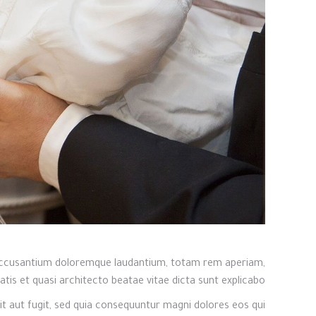
m accusantium doloremque laudantium, totam rem aperiam,
atis et quasi architecto beatae vitae dicta sunt explicabo.
t aut fugit, sed quia consequuntur magni dolores eos qui