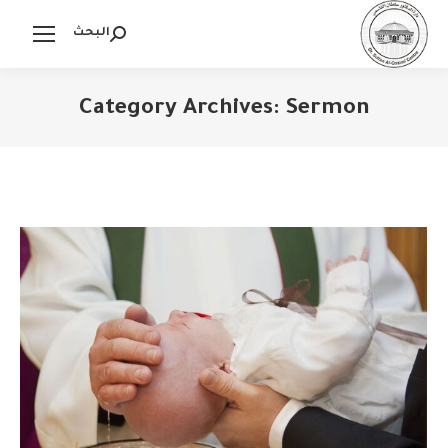
البحث
Search:
Category Archives:
Sermon
You are here: