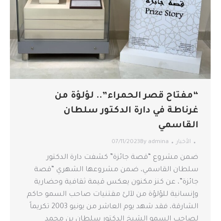
“مفتاح قصر الحمراء”.. لؤلؤة من
غرناطة في دارة الدكتور سلطان
القاسمي
الأخبار
admina
By
07/11/2023
ضمن مشروع “قصة جائزة” كشفت دارة الدكتور
سلطان القاسمي، ضمن مشروعها الشهري “قصة
جائزة”، عن كنز مكنون يعكس قيمة ثقافية وحضارية
وإنسانية للؤلؤة من لآلئ مقتنيات صاحب السمو حاكم
الشارقة، فقد شهد يوم العاشر من يونيو 2003 تكريماً
لصاحب السمو الشيخ الدكتور سلطان بن محمد