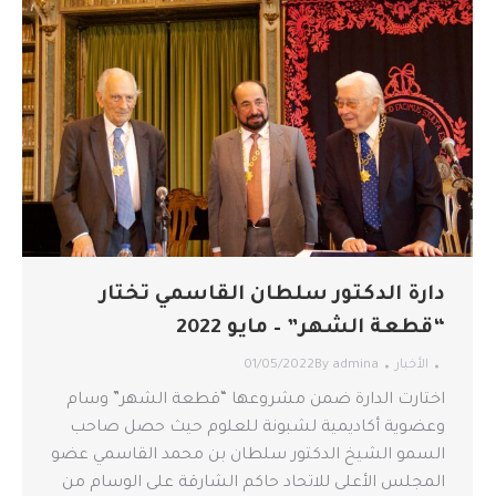
دارة الدكتور سلطان القاسمي تختار
“قطعة الشهر” – مايو 2022
الأخبار
admina
By
01/05/2022
اختارت الدارة ضمن مشروعها “قطعة الشهر” وسام
وعضوية أكاديمية لشبونة للعلوم حيث حصل صاحب
السمو الشيخ الدكتور سلطان بن محمد القاسمي عضو
المجلس الأعلى للاتحاد حاكم الشارقة على الوسام من