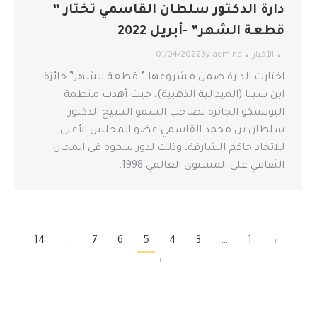
دارة الدكتور سلطان القاسمي تختار ”
قطعة الشهر” -أبريل 2022
الأخبار
admina
By
01/04/2022
اختارت الدارة ضمن مشروعها ” قطعة الشهر” جائزة
ابن سينا (الميدالية الذهبية)، حيث أهدت منظمة
اليونسكو الجائزة لصاحب السمو الشيخ الدكتور
سلطان بن محمد القاسمي عضو المجلس الأعلى
للاتحاد حاكم الشارقة، وذلك لدور سموه في المجال
الثقافي على المستوى العالمي 1998.
14
…
7
6
5
4
3
…
1
←
→