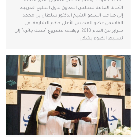
“قصة جائزة”، “وسام مجلس التعاون” الذي منحته
الأمانة العامة لمجلس التعاون لدول الخليج العربية،
إلى صاحب السمو الشيخ الدكتور سلطان بن محمد
القاسمي عضو المجلس الأعلى حاكم الشارقة، في
فبراير من العام 2010. ويهدف مشروع “قصة جائزة” إلى
تسليط الضوء بشكل…