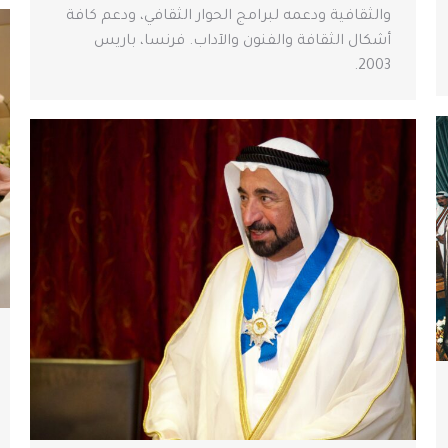
والثقافية ودعمه لبرامج الحوار الثقافي، ودعم كافة
أشكال الثقافة والفنون والآداب. فرنسا، باريس
2003.